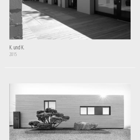
K. und K.
2015