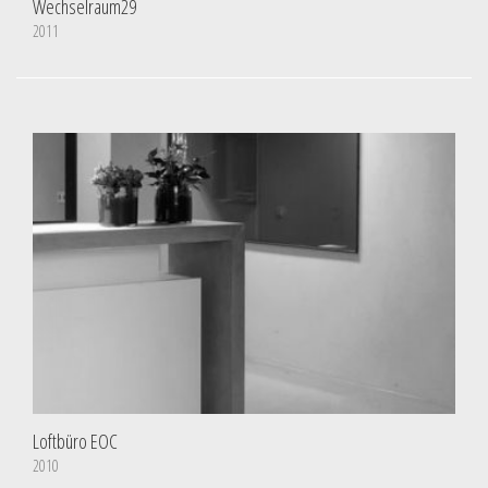
Wechselraum29
2011
Loftbüro EOC
2010