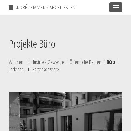
ANDRÉ LEMMENS ARCHITEKTEN
Toggle
navigatio
Projekte Büro
Wohnen
I
Industrie / Gewerbe
I
Öffentliche Bauten
I
Büro
I
Ladenbau
I
Gartenkonzepte