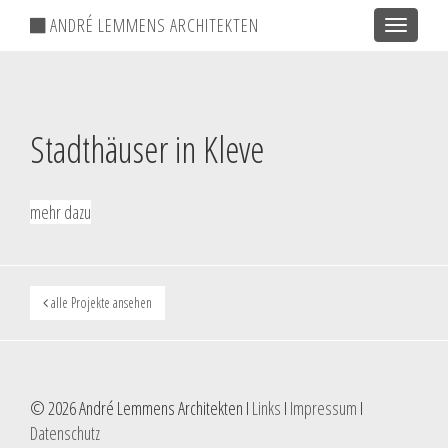
ANDRÉ LEMMENS ARCHITEKTEN
Toggle
navigatio
Stadthäuser in Kleve
mehr dazu
alle Projekte ansehen
© 2026 André Lemmens Architekten I
Links
I
Impressum
I
Datenschutz