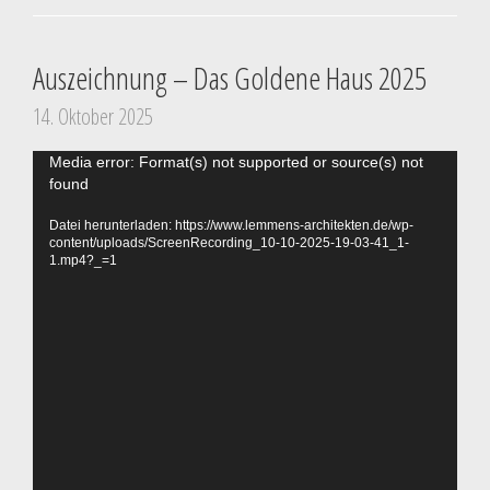
Auszeichnung – Das Goldene Haus 2025
14. Oktober 2025
Video-
Media error: Format(s) not supported or source(s) not
found
Player
Datei herunterladen: https://www.lemmens-architekten.de/wp-
content/uploads/ScreenRecording_10-10-2025-19-03-41_1-
1.mp4?_=1